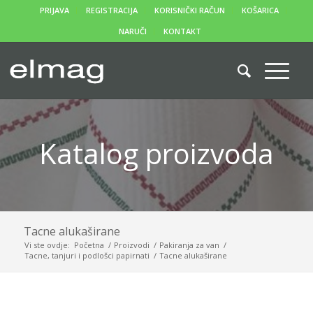
PRIJAVA
REGISTRACIJA
KORISNIČKI RAČUN
KOŠARICA
NARUČI
KONTAKT
Katalog proizvoda
Tacne alukaširane
Vi ste ovdje:
Početna
/
Proizvodi
/
Pakiranja za van
/
Tacne, tanjuri i podlošci papirnati
/
Tacne alukaširane