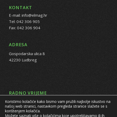
KONTAKT
E-mail: info@elmag.hr
Tel: 042 306 905
Fax: 042 306 904
ADRESA
Gospodarska ulica 8
42230 Ludbreg
RADNO VRIJEME
Koristimo kolačiće kako bismo vam pružili najbolje iskustvo na
PON - PET: 08:00 - 16:00 sati
našoj web stranici, nastavkom pregleda stranice slažete se s
korištenjem kolačića.
Možete saznati više o kolačićima koje upotrebljavamo ili ih