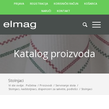
PRIJAVA
REGISTRACIJA
KORISNIČKI RAČUN
KOŠARICA
NARUČI
KONTAKT
Katalog proizvoda
Stolnjaci
Vi ste ovdje:
Početna
/
Proizvodi
/
Serviranje stola
/
Stolnjaci, nadstoljnaci, dispenzeri za salvete, podlošci
/
Stolnjaci