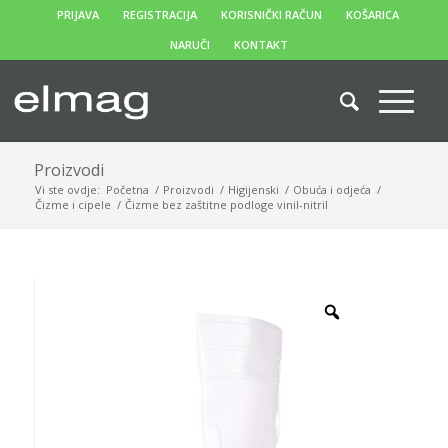
PRIJAVA
REGISTRACIJA
KORISNIČKI RAČUN
KOŠARICA
NARUČI
KONTAKT
Proizvodi
Vi ste ovdje:
Početna
/
Proizvodi
/
Higijenski
/
Obuća i odjeća
/
Čizme i cipele
/
Čizme bez zaštitne podloge vinil-nitril