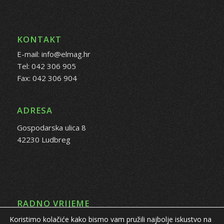
KONTAKT
E-mail: info@elmag.hr
Tel: 042 306 905
Fax: 042 306 904
ADRESA
Gospodarska ulica 8
42230 Ludbreg
RADNO VRIJEME
Koristimo kolačiće kako bismo vam pružili najbolje iskustvo na
PON - PET: 08:00 - 16:00 sati