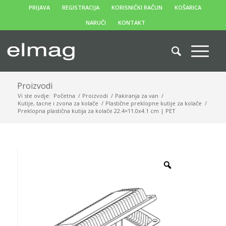
PRIJAVA
REGISTRACIJA
KORISNIČKI RAČUN
KOŠARICA
NARUČI
KONTAKT
Proizvodi
Vi ste ovdje:
Početna
/
Proizvodi
/
Pakiranja za van
/
Kutije, tacne i zvona za kolače
/
Plastične preklopne kutije za kolače
/
Preklopna plastična kutija za kolače 22.4×11.0x4.1 cm | PET