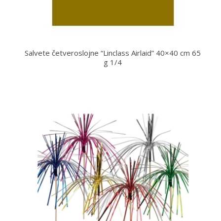
Salvete četveroslojne “Linclass Airlaid” 40×40 cm 65
g 1/4