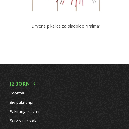
Drvena pikalica za sladoled “Palma”
IZBORNIK
Početna
Bio-pakiranja
Pakiranja za van
Serviranje stola