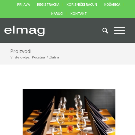
PRIJAVA
REGISTRACIJA
KORISNIČKI RAČUN
KOŠARICA
NARUČI
KONTAKT
Proizvodi
Vi ste ovdje:
Početna
/
Zlatna