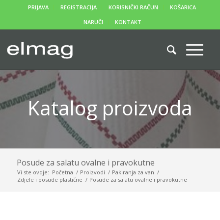
PRIJAVA
REGISTRACIJA
KORISNIČKI RAČUN
KOŠARICA
NARUČI
KONTAKT
Katalog proizvoda
Posude za salatu ovalne i pravokutne
Vi ste ovdje:
Početna
/
Proizvodi
/
Pakiranja za van
/
Zdjele i posude plastične
/
Posude za salatu ovalne i pravokutne