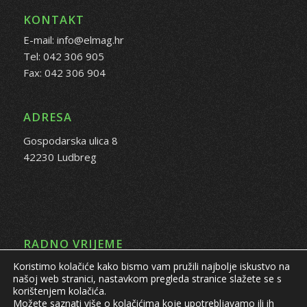
KONTAKT
E-mail: info@elmag.hr
Tel: 042 306 905
Fax: 042 306 904
ADRESA
Gospodarska ulica 8
42230 Ludbreg
RADNO VRIJEME
Koristimo kolačiće kako bismo vam pružili najbolje iskustvo na
PON - PET: 08:00 - 16:00 sati
našoj web stranici, nastavkom pregleda stranice slažete se s
korištenjem kolačića.
Možete saznati više o kolačićima koje upotrebljavamo ili ih