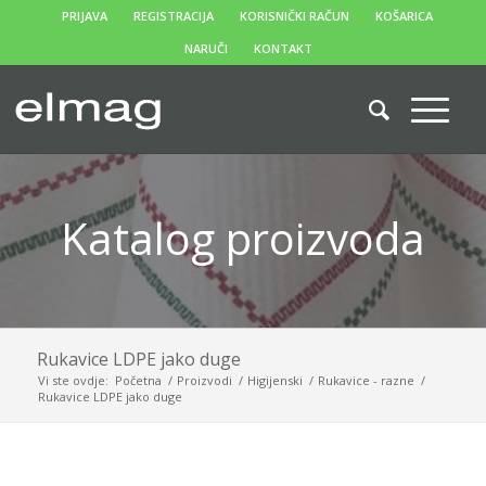
PRIJAVA
REGISTRACIJA
KORISNIČKI RAČUN
KOŠARICA
NARUČI
KONTAKT
Katalog proizvoda
Rukavice LDPE jako duge
Vi ste ovdje:
Početna
/
Proizvodi
/
Higijenski
/
Rukavice - razne
/
Rukavice LDPE jako duge