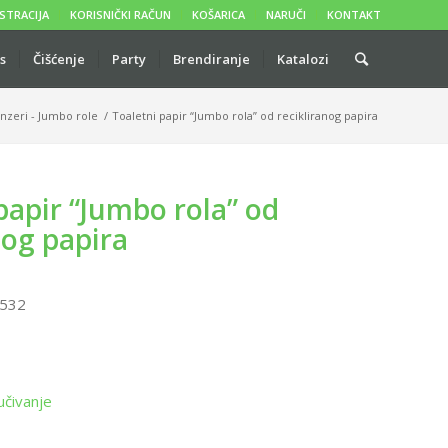
STRACIJA
KORISNIČKI RAČUN
KOŠARICA
NARUČI
KONTAKT
s
Čišćenje
Party
Brendiranje
Katalozi
nzeri - Jumbo role
/
Toaletni papir “Jumbo rola” od recikliranog papira
papir “Jumbo rola” od
nog papira
532
učivanje