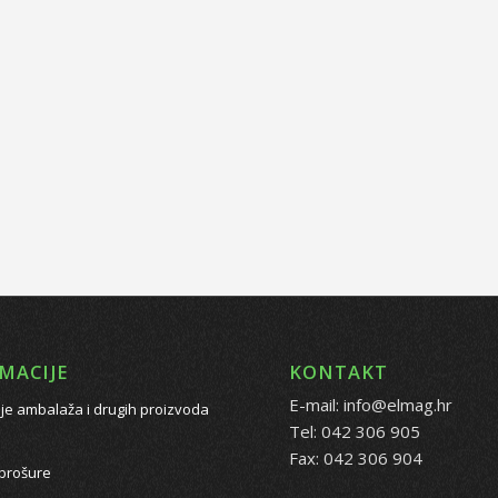
MACIJE
KONTAKT
E-mail: info@elmag.hr
je ambalaža i drugih proizvoda
Tel: 042 306 905
Fax: 042 306 904
 brošure