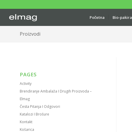
Početna
Bio-pakir
Proizvodi
PAGES
Activity
Brendiranje Ambalaža I Drugih Proizvoda –
Elmag
Česta Pitanja I Odgovori
Katalozi I Brošure
Kontakt
Košarica