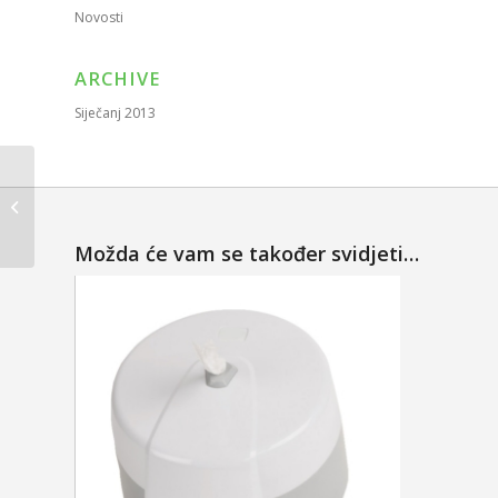
Novosti
ARCHIVE
Siječanj 2013
Plastični dispenzer za papirnate
ručnike “MIDI” u roli do 22c...
Možda će vam se također svidjeti…