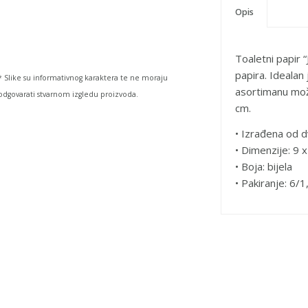
Opis
Toaletni papir 
papira. Idealan
* Slike su informativnog karaktera te ne moraju
asortimanu mož
odgovarati stvarnom izgledu proizvoda.
cm.
• Izrađena od d
• Dimenzije: 9 
• Boja: bijela
• Pakiranje: 6/1