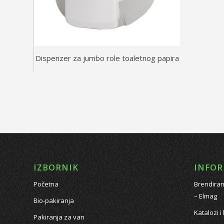
Dispenzer za jumbo role toaletnog papira
IZBORNIK
INFOR
Početna
Brendiran
– Elmag
Bio-pakiranja
Katalozi i
Pakiranja za van