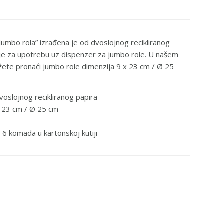
“Jumbo rola” izrađena je od dvoslojnog recikliranog
 je za upotrebu uz dispenzer za jumbo role. U našem
ete pronaći jumbo role dimenzija 9 x 23 cm / Ø 25
voslojnog recikliranog papira
x 23 cm / Ø 25 cm
, 6 komada u kartonskoj kutiji