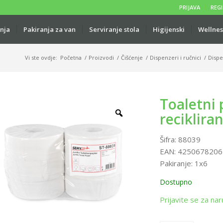
PRIJAVA
REGI
anja
Pakiranja za van
Serviranje stola
Higijenski
Wellnes
Vi ste ovdje:
Početna
/
Proizvodi
/
Čišćenje
/
Dispenzeri i ručnici
/
Dispe
Toaletni 
reciklira
Šifra:
88039
EAN:
4250678206
Pakiranje:
1x6
Dostupno
Prijavite se za nar