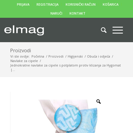
PRIJAVA
REGISTRACIJA
KORISNIČKI RAČUN
KOŠARICA
NARUČI
KONTAKT
Proizvodi
Vi ste ovdje:
Početna
/
Proizvodi
/
Higijenski
/
Obuća i odjeća
/
Navlake za cipele
/
Jednokratne navlake za cipele s potplatom protiv klizanja za Hygomat
|...