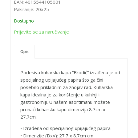
EAN:
4015544105001
Pakiranje:
20x25
Dostupno
Prijavite se za naručivanje
Opis
Podesiva kuharska kapa “Brodić” izrađena je od
specijalnog upijajućeg papira što ga čini
posebno prikladnim za znojav rad. Kuharska
kapa idealna je za korištenje u kuhinji i
gastronomiji. U našem asortimanu možete
pronaći kuharsku kapu dimenzija 8.7cm x
27.7cm.
• Izrađena od specijalnog upijajućeg papira
• Dimenzije (DxV): 27.7 x 8.7cm cm