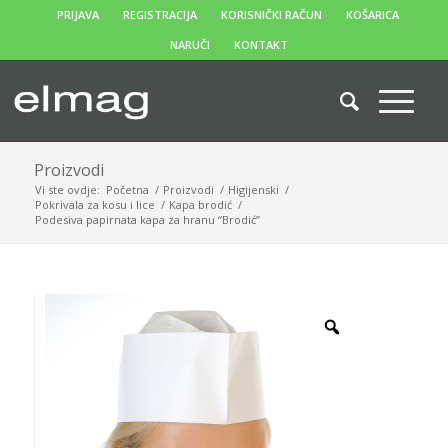
PRIJAVA
REGISTRACIJA
KORISNIČKI RAČUN
KOŠARICA
NARUČI
KONTAKT
Proizvodi
Vi ste ovdje:
Početna
/
Proizvodi
/
Higijenski
/
Pokrivala za kosu i lice
/
Kapa brodić
/
Podesiva papirnata kapa za hranu “Brodić”