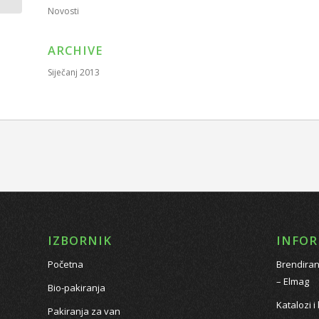
Novosti
ARCHIVE
Siječanj 2013
IZBORNIK
INFOR
Početna
Brendiran
– Elmag
Bio-pakiranja
Katalozi i
Pakiranja za van