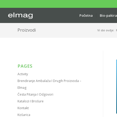
Početna
Bio-pakir
Proizvodi
Vi ste ovdje:
PAGES
Activity
Brendiranje Ambalaža I Drugih Proizvoda –
Elmag
Česta Pitanja I Odgovori
Katalozi I Brošure
Kontakt
Košarica