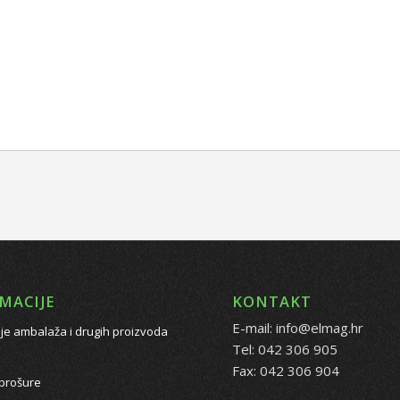
MACIJE
KONTAKT
E-mail: info@elmag.hr
je ambalaža i drugih proizvoda
Tel: 042 306 905
Fax: 042 306 904
 brošure