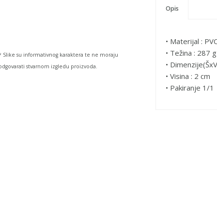
Opis
• Materijal : PV
• Težina : 287 g
* Slike su informativnog karaktera te ne moraju
• Dimenzije(ŠxV
odgovarati stvarnom izgledu proizvoda.
• Visina : 2 cm
• Pakiranje 1/1