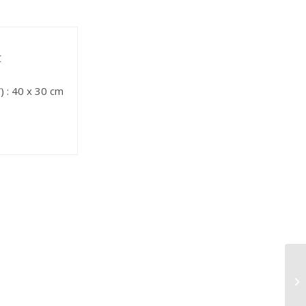
C
) : 40 x 30 cm