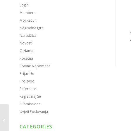
Login
Members
Moj Račun
Nagradna Igra
Narudžba
Novosti
O Nama
Početna
Pravne Napomene
Prijavi Se
Proizvodi
Reference
Registriraj Se
Submissions
Uvjeti Poslovanja
Četvrtasta tacna za
kolače 30 x 20 x 2 cm |
CATEGORIES
PVC