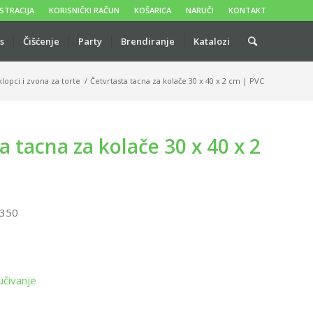
STRACIJA
KORISNIČKI RAČUN
KOŠARICA
NARUČI
KONTAKT
s
Čišćenje
Party
Brendiranje
Katalozi
lopci i zvona za torte
/
Četvrtasta tacna za kolače 30 x 40 x 2 cm | PVC
a tacna za kolače 30 x 40 x 2
350
učivanje