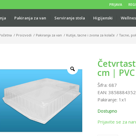
PRIJAVA
REGI
anja
Pakiranja za van
Serviranje stola
Higijenski
Wellnes
Početna
/
Proizvodi
/
Pakiranja za van
/
Kutije, tacne i zvona za kolače
/
Tacne, pok
Četvrtast
cm | PVC
Šifra:
687
EAN:
3858884352
Pakiranje:
1x1
Dostupno
Prijavite se za nar