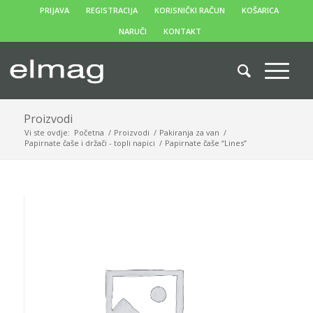
PRIJAVA
REGISTRACIJA
KORISNIČKI RAČUN
KOŠARICA
NARUČI
KONTAKT
Proizvodi
Vi ste ovdje:
Početna
/
Proizvodi
/
Pakiranja za van
/
Papirnate čaše i držači - topli napici
/
Papirnate čaše “Lines”