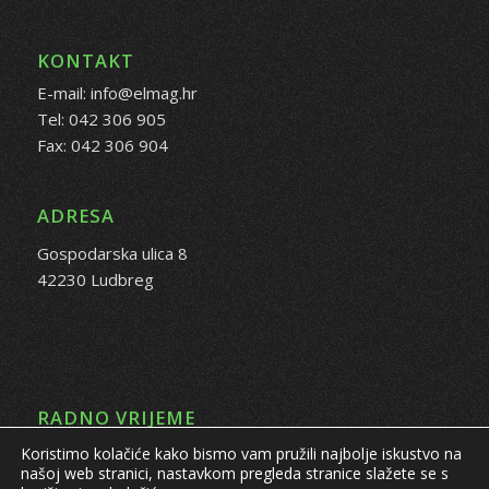
KONTAKT
E-mail: info@elmag.hr
Tel: 042 306 905
Fax: 042 306 904
ADRESA
Gospodarska ulica 8
42230 Ludbreg
RADNO VRIJEME
Koristimo kolačiće kako bismo vam pružili najbolje iskustvo na
PON - PET: 08:00 - 16:00 sati
našoj web stranici, nastavkom pregleda stranice slažete se s