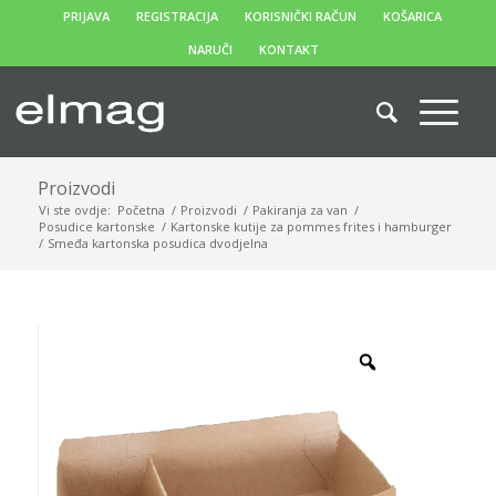
PRIJAVA
REGISTRACIJA
KORISNIČKI RAČUN
KOŠARICA
NARUČI
KONTAKT
Proizvodi
Vi ste ovdje:
Početna
/
Proizvodi
/
Pakiranja za van
/
Posudice kartonske
/
Kartonske kutije za pommes frites i hamburger
/
Smeđa kartonska posudica dvodjelna