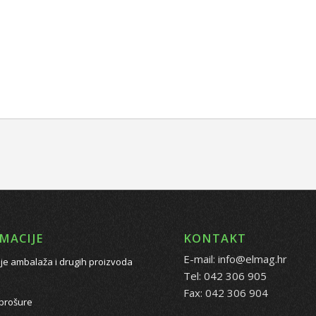
MACIJE
KONTAKT
E-mail: info@elmag.hr
je ambalaža i drugih proizvoda
Tel: 042 306 905
Fax: 042 306 904
 brošure