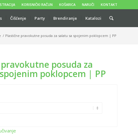
STRACIJA
KORISNIČKI RAČUN
KOŠARICA
NARUČI
KONTAKT
s
Čišćenje
Party
Brendiranje
Katalozi
e
/
Plastične pravokutne posuda za salatu sa spojenim poklopcem | PP
e pravokutne posuda za
a spojenim poklopcem | PP
učivanje