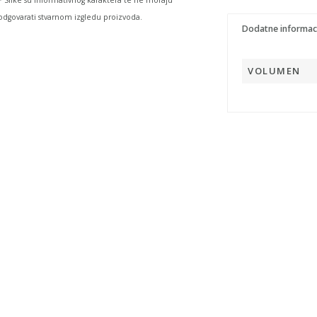
* Slike su informativnog karaktera te ne moraju
odgovarati stvarnom izgledu proizvoda.
Dodatne informac
VOLUMEN