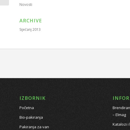
Novosti
ARCHIVE
Siječanj 2013
IZBORNIK
INFOR
Početna
Brendiran
– Elmag
Bio-pakiranja
Katalozi i
Pakiranja za van