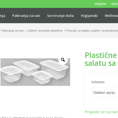
PRIJAVA
REGI
anja
Pakiranja za van
Serviranje stola
Higijenski
Wellnes
/
Pakiranja za van
/
Zdjele i posude plastične
/
Posude za salatu ovalne i pravokutn
Plastičn
salatu s
Volumen
Prijavite se za nar