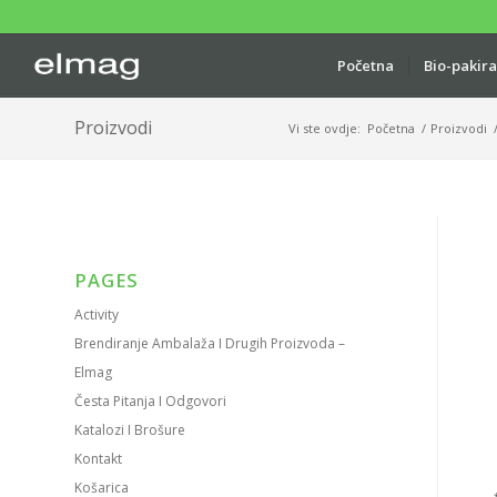
Početna
Bio-pakir
Proizvodi
Vi ste ovdje:
Početna
/
Proizvodi
PAGES
Activity
Brendiranje Ambalaža I Drugih Proizvoda –
Elmag
Česta Pitanja I Odgovori
Katalozi I Brošure
Kontakt
Košarica