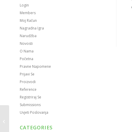
Login
Members
Moj Račun
Nagradna Igra
Narudžba
Novosti
O Nama
Početna
Pravne Napomene
Prijavi Se
Proizvodi
Reference
Registriraj Se
Submissions
Uvjeti Poslovanja
Poklopci za crne
posude za dostavu |
CATEGORIES
PP