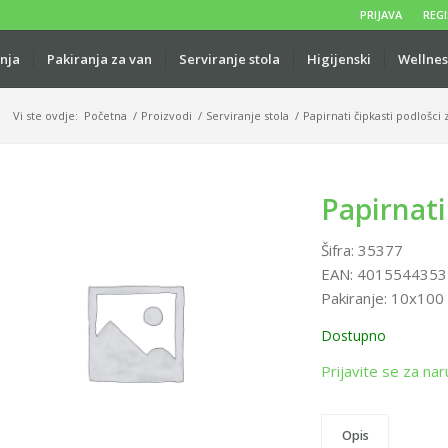
PRIJAVA
REGI
anja
Pakiranja za van
Serviranje stola
Higijenski
Wellnes
Vi ste ovdje:
Početna
/
Proizvodi
/
Serviranje stola
/
Papirnati čipkasti podlošci 
Papirnati
Šifra:
35377
EAN:
4015544353
Pakiranje:
10x100
Dostupno
Prijavite se za nar
Opis