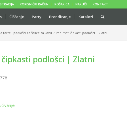
STRACIJA
KORISNIČKI RAČUN
KOŠARICA
NARUČI
KONTAKT
s
Čišćenje
Party
Brendiranje
Katalozi
za torte i podlošci za šalice za kavu
/
Papirnati čipkasti podlošci | Zlatni
 čipkasti podlošci | Zlatni
778
učivanje