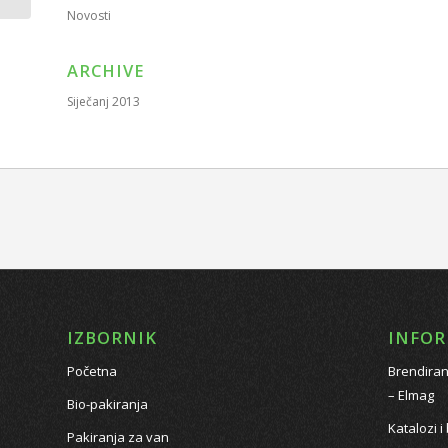
Novosti
ARCHIVE
Siječanj 2013
IZBORNIK
INFOR
Početna
Brendiran
– Elmag
Bio-pakiranja
Katalozi i
Pakiranja za van