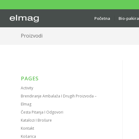
Početna
Bio-pakir
Proizvodi
PAGES
Activity
Brendiranje Ambalaža I Drugih Proizvoda –
Elmag
Česta Pitanja I Odgovori
Katalozi I Brošure
Kontakt
Košarica