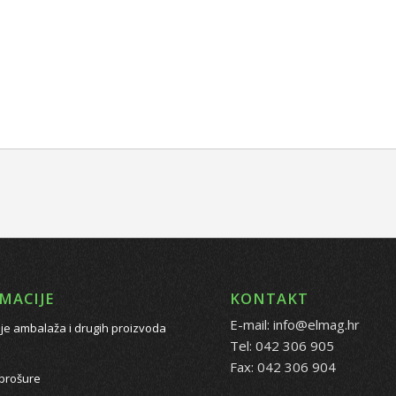
MACIJE
KONTAKT
E-mail: info@elmag.hr
je ambalaža i drugih proizvoda
Tel: 042 306 905
Fax: 042 306 904
 brošure