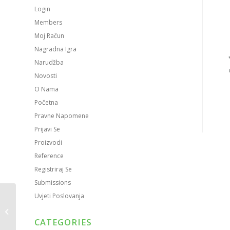
Login
Members
Moj Račun
Nagradna Igra
Narudžba
Novosti
O Nama
Početna
Pravne Napomene
Prijavi Se
Proizvodi
Reference
Registriraj Se
Submissions
Papirnati podlošci za
Uvjeti Poslovanja
šalice za kavu 1-slojni
Ø 90mm | Upijajući
CATEGORIES
papir