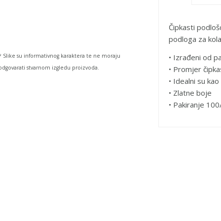
Čipkasti podlošc
podloga za kola
• Izrađeni od p
* Slike su informativnog karaktera te ne moraju
• Promjer čipka
odgovarati stvarnom izgledu proizvoda.
• Idealni su kao
• Zlatne boje
• Pakiranje 100