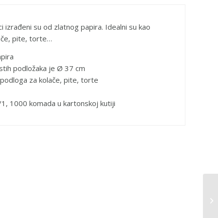
i izrađeni su od zlatnog papira. Idealni su kao
če, pite, torte…
apira
stih podložaka je Ø 37 cm
 podloga za kolače, pite, torte
/1, 1000 komada u kartonskoj kutiji
Pa