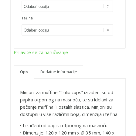
Težina
Prijavite se za naručivanje
Opis
Dodatne informacije
Minjoni za muffine “Tulip cups” izrađeni su od
papira otpornog na masnoću, te su idelani za
pečenje muffina ili ostalih slastica. Minjoni su
dostupni u više različitih boja, dimenzija i težina
• Izrađeni od papira otpornog na masnoću
• Dimenzije: 120 x 120 mm x Ø 35 mm, 140 x