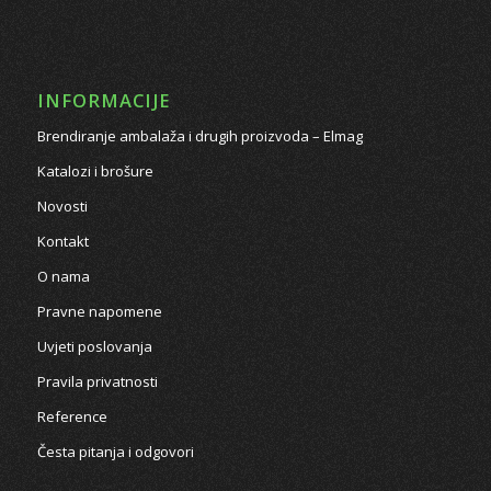
INFORMACIJE
Brendiranje ambalaža i drugih proizvoda – Elmag
Katalozi i brošure
Novosti
Kontakt
O nama
Pravne napomene
Uvjeti poslovanja
Pravila privatnosti
Reference
Česta pitanja i odgovori