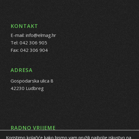
KONTAKT
E-mail: info@elmag.hr
Tel: 042 306 905
Fax: 042 306 904
ADRESA
Gospodarska ulica 8
42230 Ludbreg
RADNO VRIJEME
Koristimo kolačiće kako bismo vam pružili najbolje iskustvo na
PON - PET: 08:00 - 16:00 sati