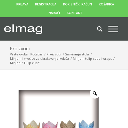
PRIJAVA
REGISTRACIJA
KORISNIČKI RAČUN
KOŠARICA
NARUČI
KONTAKT
Proizvodi
Vi ste ovdje:
Početna
/
Proizvodi
/
Serviranje stola
/
Minjoni i vrećice za ukrašavanje kolača
/
Minjoni tulip cups i wraps
/
Minjoni “Tulip cups”